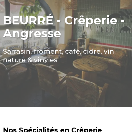
BEURRÉ - Crêperie -
Angresse
Sarrasin, froment, café, cidre, vin
nature & vinyles
Nos Spécialités en Crêperie